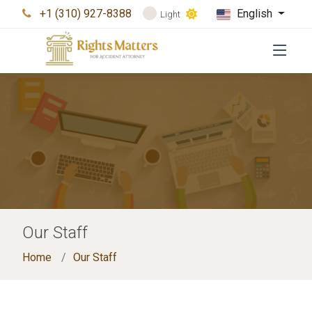
+1 (310) 927-8388
English
Light
Our Staff
Home
Our Staff